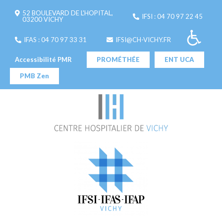
52 BOULEVARD DE L'HOPITAL,
IFSI : 04 70 97 22 45
03200 VICHY
IFAS : 04 70 97 33 31
IFSI@CH-VICHY.FR
Accessibilité PMR
PROMÉTHÉE
ENT UCA
PMB Zen