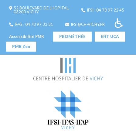
52 BOULEVARD DE L'HOPITAL,
IFSI : 04 70 97 22 45
03200 VICHY
IFAS : 04 70 97 33 31
IFSI@CH-VICHY.FR
Accessibilité PMR
PROMÉTHÉE
ENT UCA
PMB Zen