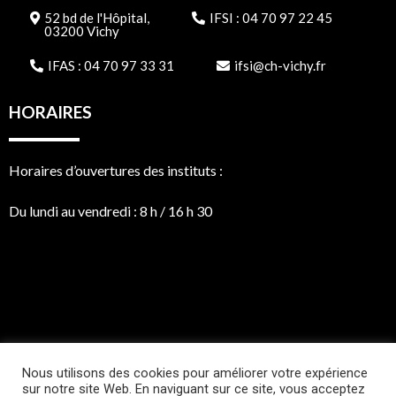
52 bd de l'Hôpital,
IFSI : 04 70 97 22 45
03200 Vichy
IFAS : 04 70 97 33 31
ifsi@ch-vichy.fr
HORAIRES
Horaires d’ouvertures des instituts :
Du lundi au vendredi : 8 h / 16 h 30
LIENS UTILES
Nous utilisons des cookies pour améliorer votre expérience
sur notre site Web. En naviguant sur ce site, vous acceptez